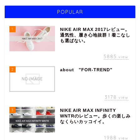
POPULAR
1
NIKE AIR MAX 2017レビュー。
通気性、履き心地抜群！着こなし
も選ばない。
5885
view
2
about ”FOR-TREND”
3178
view
3
NIKE AIR MAX INFINITY
WNTRのレビュー。歩くの楽しみ
なくらいカッコイイ。
1988
view