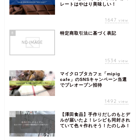
レートはやはり美味しい！
1647
view
8
特定商取引法に基づく表記
1534
view
9
マイクロブタカフェ「mipig
cafe」のSNSキャンペーン当選
でプレオープン招待
1492
view
10
【澤田食品】手作りだしのもとデ
ルが届いたよ！レシピも同封され
ていて色々作れそう！たのしみ！