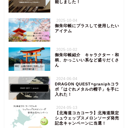
能しました！
2025-10-04
御朱印帳にプラスして使用したい
アイテム
2025-10-02
御朱印帳紹介 キャラクター・和
柄、かっこいい系など盛りだくさ
ん
2024-06-04
DRAGON QUEST+graniphコラ
ボ「はぐれメタルの帽子」を手に
入れた！
2024-05-13
【北海道コカコーラ】北海道限定
シュウェップスメロンソーダ発売
記念キャンペーンに当選！