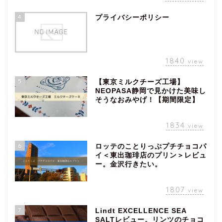
4
プライバシーポリシー
1840
view
5
【東京ミルクチーズ工場】
NEOPASA静岡で見かけた美味し
そうなおみやげ！【期間限定】
1834
view
6
ロッテのことりっぷプチチョコパ
イ＜東出珈琲店のプリン＞レビュ
ー。金沢行きたい。
1807
view
7
Lindt EXCELLENCE SEA
SALTレビュー。リンツのチョコ