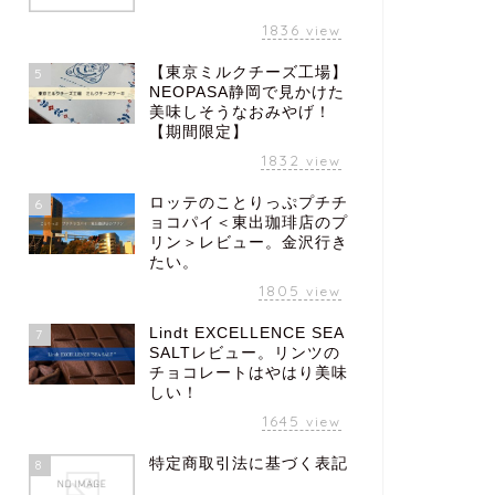
1836
view
【東京ミルクチーズ工場】
5
NEOPASA静岡で見かけた
美味しそうなおみやげ！
【期間限定】
1832
view
ロッテのことりっぷプチチ
6
ョコパイ＜東出珈琲店のプ
リン＞レビュー。金沢行き
たい。
1805
view
Lindt EXCELLENCE SEA
7
SALTレビュー。リンツの
チョコレートはやはり美味
しい！
1645
view
特定商取引法に基づく表記
8