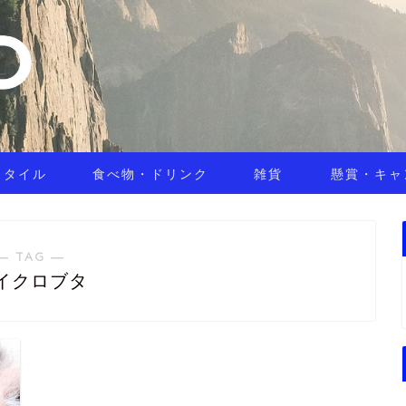
スタイル
食べ物・ドリンク
雑貨
懸賞・キャ
― TAG ―
イクロブタ