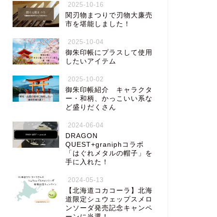
2025-10-16
関刃物まつりで刃物大廉売
市を堪能しました！
2025-10-04
御朱印帳にプラスして使用
したいアイテム
2025-10-02
御朱印帳紹介 キャラクタ
ー・和柄、かっこいい系な
ど盛りだくさん
2024-06-04
DRAGON
QUEST+graniphコラボ
「はぐれメタルの帽子」を
手に入れた！
2024-05-13
【北海道コカコーラ】北海
道限定シュウェップスメロ
ンソーダ発売記念キャンペ
ーンに当選！