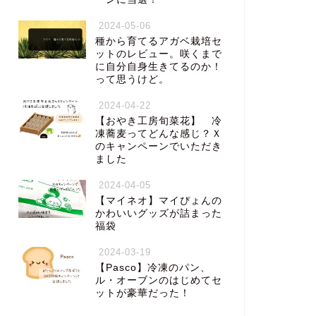
2024-05-06
種から育てるアガベ栽培セ
ットのレビュー。咲くまで
に自分自身生きてるのか！
って思うけど。
2024-04-22
【おやき工房旬菜花】 冷
凍蕎麦ってどんな感じ？Ｘ
のキャンペーンでいただき
ました
2024-04-05
【マイネオ】マイぴょんの
かわいいグッズが詰まった
福袋
2024-03-19
【Pasco】冷凍のパン、
ル・オーブンのはじめてセ
ットが豪華だった！