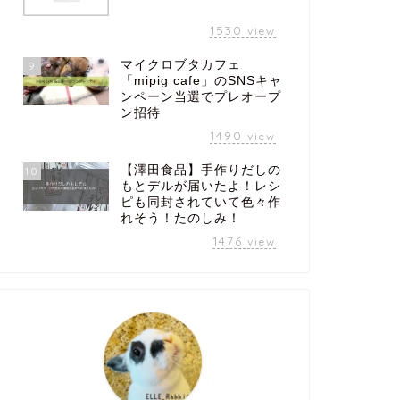
1530
view
マイクロブタカフェ
9
「mipig cafe」のSNSキャ
ンペーン当選でプレオープ
ン招待
1490
view
【澤田食品】手作りだしの
10
もとデルが届いたよ！レシ
ピも同封されていて色々作
れそう！たのしみ！
1476
view