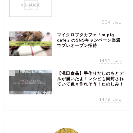
1534
view
9
マイクロブタカフェ「mipig
cafe」のSNSキャンペーン当選
でプレオープン招待
1492
view
10
【澤田食品】手作りだしのもとデ
ルが届いたよ！レシピも同封され
ていて色々作れそう！たのしみ！
1478
view