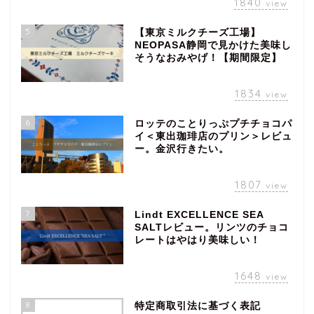
1840
view
5
【東京ミルクチーズ工場】
NEOPASA静岡で見かけた美味し
そうなおみやげ！【期間限定】
1834
view
6
ロッテのことりっぷプチチョコパ
イ＜東出珈琲店のプリン＞レビュ
ー。金沢行きたい。
1807
view
7
Lindt EXCELLENCE SEA
SALTレビュー。リンツのチョコ
レートはやはり美味しい！
1648
view
8
特定商取引法に基づく表記