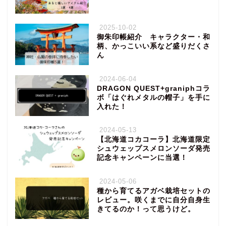
2025-10-02
御朱印帳紹介 キャラクター・和
柄、かっこいい系など盛りだくさ
ん
2024-06-04
DRAGON QUEST+graniphコラ
ボ「はぐれメタルの帽子」を手に
入れた！
2024-05-13
【北海道コカコーラ】北海道限定
シュウェップスメロンソーダ発売
記念キャンペーンに当選！
2024-05-06
種から育てるアガベ栽培セットの
レビュー。咲くまでに自分自身生
きてるのか！って思うけど。