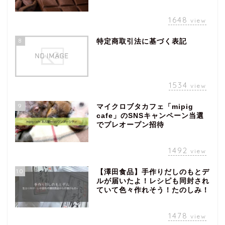
1648
view
8
特定商取引法に基づく表記
1534
view
9
マイクロブタカフェ「mipig
cafe」のSNSキャンペーン当選
でプレオープン招待
1492
view
10
【澤田食品】手作りだしのもとデ
ルが届いたよ！レシピも同封され
ていて色々作れそう！たのしみ！
1478
view