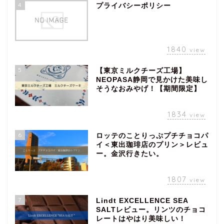
4
プライバシーポリシー
1840
view
5
【東京ミルクチーズ工場】
NEOPASA静岡で見かけた美味し
そうなおみやげ！【期間限定】
1834
view
6
ロッテのことりっぷプチチョコパ
イ＜東出珈琲店のプリン＞レビュ
ー。金沢行きたい。
1807
view
7
Lindt EXCELLENCE SEA
SALTレビュー。リンツのチョコ
レートはやはり美味しい！