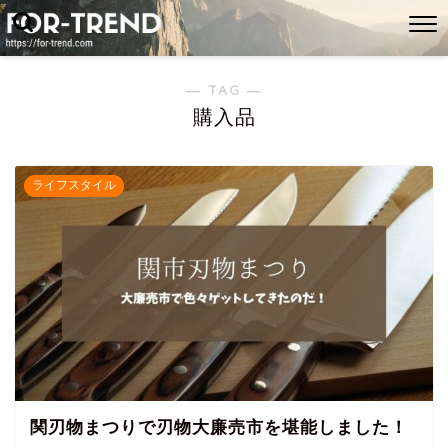
― TAG ―
購入品
ライフスタイル
関刃物まつりで刃物大廉売市を堪能しました！