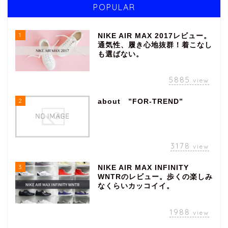
POPULAR
1
NIKE AIR MAX 2017レビュー。
通気性、履き心地抜群！着こなし
も選ばない。
5885
view
2
about ”FOR-TREND”
3178
view
3
NIKE AIR MAX INFINITY
WNTRのレビュー。歩くの楽しみ
なくらいカッコイイ。
1988
view