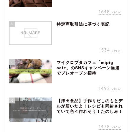
1648
view
8
特定商取引法に基づく表記
1534
view
9
マイクロブタカフェ「mipig
cafe」のSNSキャンペーン当選
でプレオープン招待
1492
view
10
【澤田食品】手作りだしのもとデ
ルが届いたよ！レシピも同封され
ていて色々作れそう！たのしみ！
1478
view