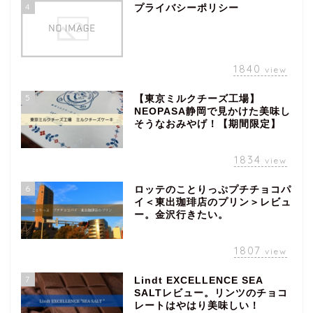
4
プライバシーポリシー
1840
view
5
【東京ミルクチーズ工場】
NEOPASA静岡で見かけた美味し
そうなおみやげ！【期間限定】
1834
view
6
ロッテのことりっぷプチチョコパ
イ＜東出珈琲店のプリン＞レビュ
ー。金沢行きたい。
1807
view
7
Lindt EXCELLENCE SEA
SALTレビュー。リンツのチョコ
レートはやはり美味しい！