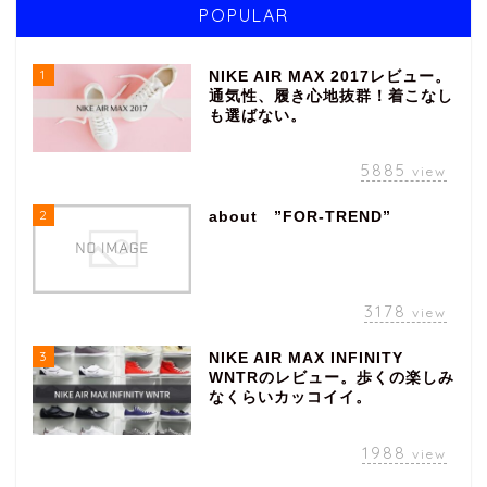
POPULAR
1
NIKE AIR MAX 2017レビュー。
通気性、履き心地抜群！着こなし
も選ばない。
5885
view
2
about ”FOR-TREND”
3178
view
3
NIKE AIR MAX INFINITY
WNTRのレビュー。歩くの楽しみ
なくらいカッコイイ。
1988
view