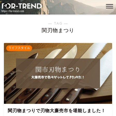
― TAG ―
関刃物まつり
ライフスタイル
関刃物まつりで刃物大廉売市を堪能しました！