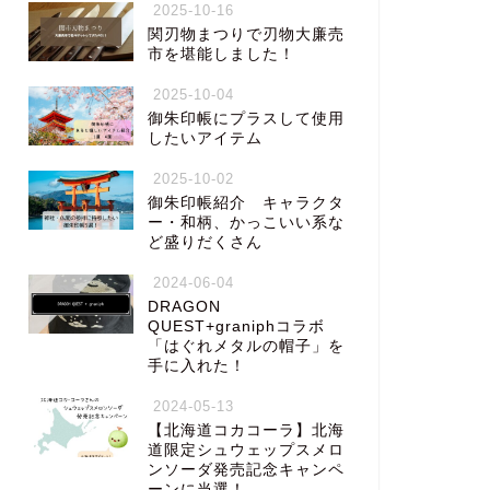
2025-10-16
関刃物まつりで刃物大廉売
市を堪能しました！
2025-10-04
御朱印帳にプラスして使用
したいアイテム
2025-10-02
御朱印帳紹介 キャラクタ
ー・和柄、かっこいい系な
ど盛りだくさん
2024-06-04
DRAGON
QUEST+graniphコラボ
「はぐれメタルの帽子」を
手に入れた！
2024-05-13
【北海道コカコーラ】北海
道限定シュウェップスメロ
ンソーダ発売記念キャンペ
ーンに当選！