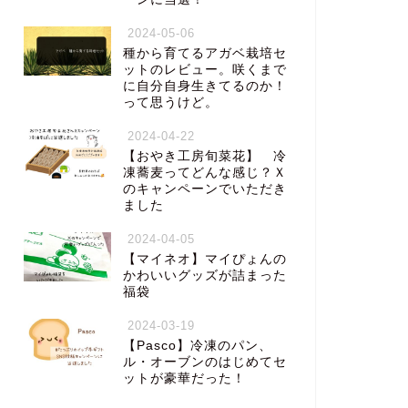
2024-05-06
種から育てるアガベ栽培セ
ットのレビュー。咲くまで
に自分自身生きてるのか！
って思うけど。
2024-04-22
【おやき工房旬菜花】 冷
凍蕎麦ってどんな感じ？Ｘ
のキャンペーンでいただき
ました
2024-04-05
【マイネオ】マイぴょんの
かわいいグッズが詰まった
福袋
2024-03-19
【Pasco】冷凍のパン、
ル・オーブンのはじめてセ
ットが豪華だった！