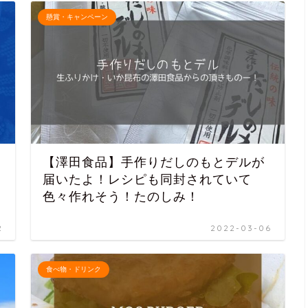
懸賞・キャンペーン
【澤田食品】手作りだしのもとデルが
届いたよ！レシピも同封されていて
色々作れそう！たのしみ！
2
2022-03-06
食べ物・ドリンク