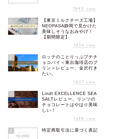
1840
view
【東京ミルクチーズ工場】
5
NEOPASA静岡で見かけた
美味しそうなおみやげ！
【期間限定】
1834
view
ロッテのことりっぷプチチ
6
ョコパイ＜東出珈琲店のプ
リン＞レビュー。金沢行き
たい。
1807
view
Lindt EXCELLENCE SEA
7
SALTレビュー。リンツの
チョコレートはやはり美味
しい！
1648
view
特定商取引法に基づく表記
8