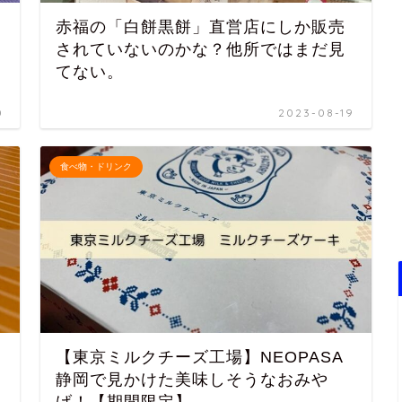
赤福の「白餅黒餅」直営店にしか販売
されていないのかな？他所ではまだ見
てない。
0
2023-08-19
食べ物・ドリンク
【東京ミルクチーズ工場】NEOPASA
静岡で見かけた美味しそうなおみや
げ！【期間限定】