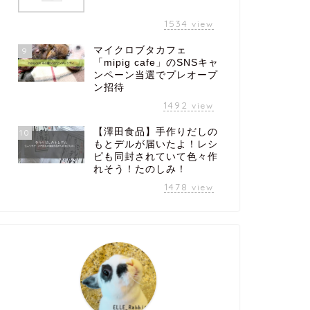
1534
view
マイクロブタカフェ
9
「mipig cafe」のSNSキャ
ンペーン当選でプレオープ
ン招待
1492
view
【澤田食品】手作りだしの
10
もとデルが届いたよ！レシ
ピも同封されていて色々作
れそう！たのしみ！
1478
view