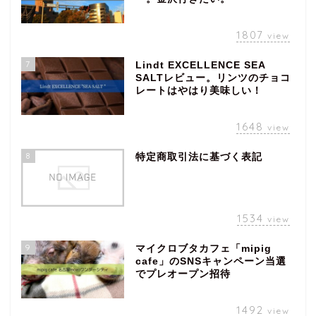
1807
view
7
Lindt EXCELLENCE SEA
SALTレビュー。リンツのチョコ
レートはやはり美味しい！
1648
view
8
特定商取引法に基づく表記
1534
view
9
マイクロブタカフェ「mipig
cafe」のSNSキャンペーン当選
でプレオープン招待
1492
view