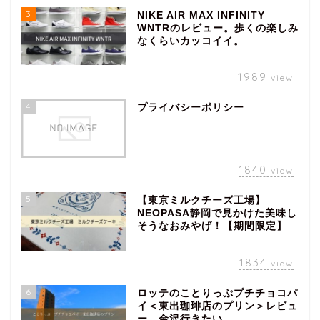
3
NIKE AIR MAX INFINITY
WNTRのレビュー。歩くの楽しみ
なくらいカッコイイ。
1989
view
4
プライバシーポリシー
1840
view
5
【東京ミルクチーズ工場】
NEOPASA静岡で見かけた美味し
そうなおみやげ！【期間限定】
1834
view
6
ロッテのことりっぷプチチョコパ
イ＜東出珈琲店のプリン＞レビュ
ー。金沢行きたい。