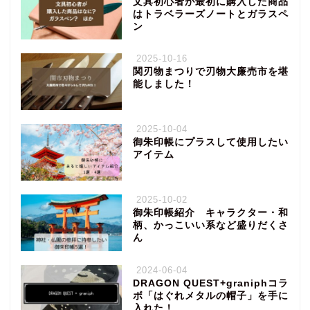
文具初心者が最初に購入した商品
はトラベラーズノートとガラスペ
ン
2025-10-16
関刃物まつりで刃物大廉売市を堪
能しました！
2025-10-04
御朱印帳にプラスして使用したい
アイテム
2025-10-02
御朱印帳紹介 キャラクター・和
柄、かっこいい系など盛りだくさ
ん
2024-06-04
DRAGON QUEST+graniphコラ
ボ「はぐれメタルの帽子」を手に
入れた！